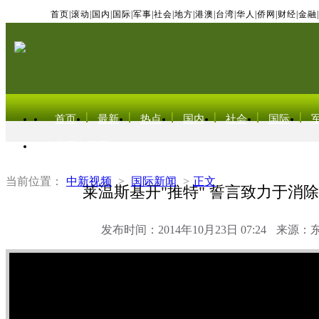
首页
|
滚动
|
国内
|
国际
|
军事
|
社会
|
地方
|
港澳
|
台湾
|
华人
|
侨网
|
财经
|
金融
|
首页
最新
热点
国内
社会
国际
东北亚电视网
当前位置：
中新视频
>
国际新闻
>
正文
莱温斯基开"推特" 誓言致力于消
发布时间：2014年10月23日 07:24
来源：