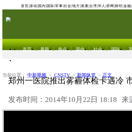
首页
|
滚动
|
国内
|
国际
|
军事
|
社会
|
地方
|
港澳
|
台湾
|
华人
|
侨网
|
财经
|
金融
|
首页
最新
热点
国内
社会
国际
东北亚电视网
当前位置：
中新视频
>
CNSTV
>
新闻纵览
>
正文
郑州一医院推出雾霾体检卡遇冷 
发布时间：2014年10月22日 18:18
来