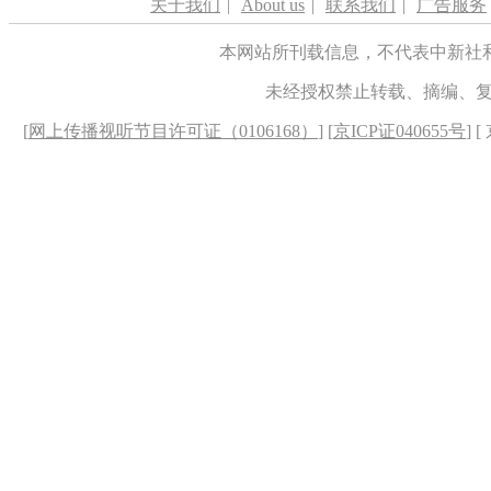
关于我们
|
About us
|
联系我们
|
广告服务
本网站所刊载信息，不代表中新社
未经授权禁止转载、摘编、
[
网上传播视听节目许可证（0106168）
] [
京ICP证040655号
] 