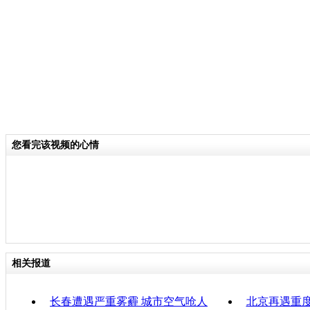
关键词：雾霾
分类名称：
CNSTV
雾霾天气
标签：
责任
您看完该视频的心情
相关报道
长春遭遇严重雾霾 城市空气呛人
北京再遇重度