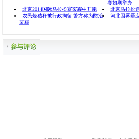
赛如期举办
北京2014国际马拉松赛雾霾中开跑
北京马拉松
农民烧秸秆被行政拘留 警方称为防治
河北因雾霾
雾霾