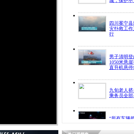
城，保护不
四川冕宁县
灾扑救工作
行
男子清明登
1050米悬
直升机悬停
九旬老人挤
乘务员全部
“所有车辆
开！”儿童
警急速救助