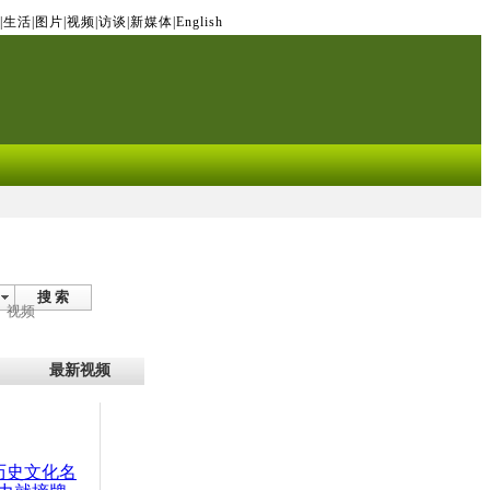
|
生活
|
图片
|
视频
|
访谈
|
新媒体
|
English
搜 索
视频
最新视频
：历史文化名