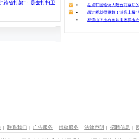
“跨省打架”：是去打扫卫
盘点韩国瑜访大陆台前幕后的
想过桥就得跳舞！游客上桥“
祁连山下玉石画师用废弃玉
s
|
联系我们
|
广告服务
|
供稿服务
|
法律声明
|
招聘信息
|