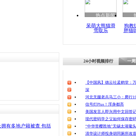
清明祭英烈
魂
热点新闻
呆萌大熊猫滑
狗教
雪取乐
胖猫
蓝翔校长回
其词 拒谈
24小时视频排行
一周
【中国风】德云社孟鹤堂：万
深
河北无腿老兵马三小：爬行19
信号灯Plus！浑身都亮
美国发言人即兴用中文回答
现代密码学之父如何保存密
拥有多地户籍被查 包括
“中华赏樱胜地”无锡太湖鼋
清华设计师投身胡同厕所改造