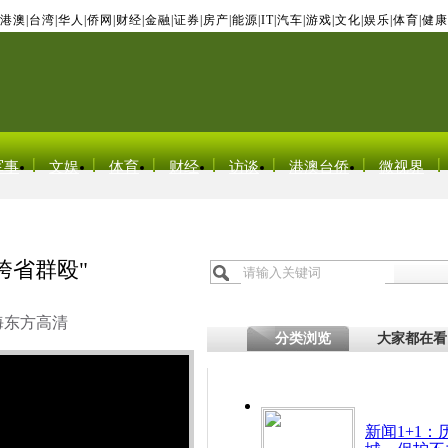
港澳
|
台湾
|
华人
|
侨网
|
财经
|
金融
|
证券
|
房产
|
能源
|
IT
|
汽车
|
游戏
|
文化
|
娱乐
|
体育
|
健康
军事
文娱
体育
财经
访谈
港澳台侨
微视界
跨省群殴"
海东方高清
分类浏览
大家都在看
新闻1+1