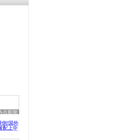
残疾男子因
砸银行
千年传统习
众为娥皇女
行被查情绪
回答崩溃原
热点新闻
乡上万人欢
醉倒!国外
节
被配上中
国民乐