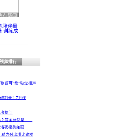
 哀思悼忠
热点新闻
练陪伴最
咪 训练成
功瘦身
应谜团闪烁
跨省群殴
视频排行
物皆可“盘”独觉相声
年种树1.7万棵
记者提问
码？答案竟然是……
头渚夜樱美如画
 精力付出堪比建楼