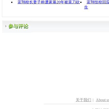
蓝翔校长妻子称遭家暴20年被菜刀砍
蓝翔技校回应
生
关于我们
|
About u