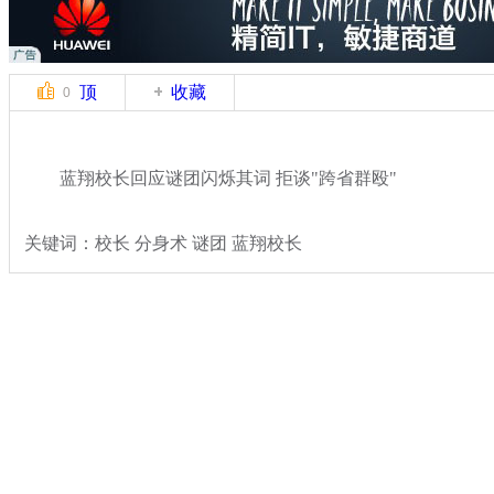
顶
收藏
0
蓝翔校长回应谜团闪烁其词 拒谈"跨省群殴"
关键词：校长 分身术 谜团 蓝翔校长
分类名称：
社会