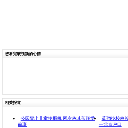
您看完该视频的心情
相关报道
公园冒出儿童挖掘机 网友称其蓝翔学
蓝翔技校校长
前班
一北京户口