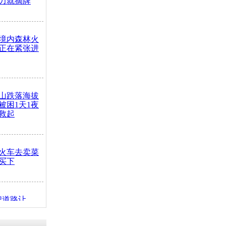
力就摘牌
境内森林火
正在紧张进
山跌落海拔
崖被困1天1夜
救起
火车去卖菜
买下
把道路让
突发疾病交