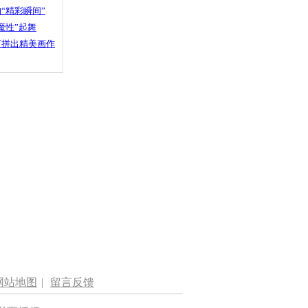
“精彩瞬间”
魔性”起舞
石拼出精美画作
网站地图
|
留言反馈