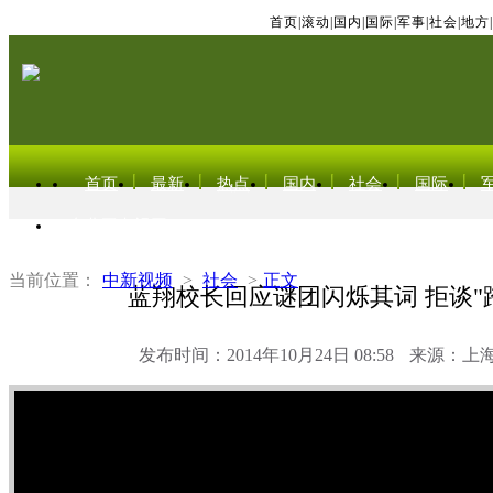
首页
|
滚动
|
国内
|
国际
|
军事
|
社会
|
地方
|
首页
最新
热点
国内
社会
国际
东北亚电视网
当前位置：
中新视频
>
社会
>
正文
蓝翔校长回应谜团闪烁其词 拒谈"
发布时间：2014年10月24日 08:58
来源：上