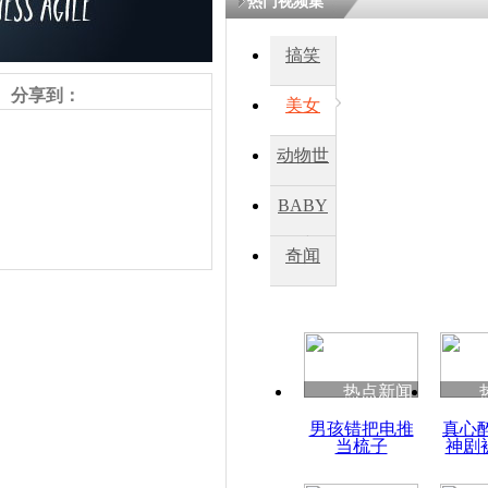
热门视频集
搞笑
四川一精神
病发持大锤
分享到：
美女
动物世
探访传承四
俗：近万民
界
BABY
英省亲送行
秀
奇闻
小伙骑车逆
崩溃 网上
因
责任编辑：【
王祎
】
热点新闻
四川兴文苗
男孩错把电推
真心
度苗族花山
当梳子
神剧