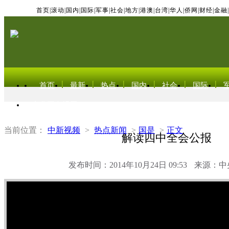
首页
|
滚动
|
国内
|
国际
|
军事
|
社会
|
地方
|
港澳
|
台湾
|
华人
|
侨网
|
财经
|
金融
|
首页
最新
热点
国内
社会
国际
东北亚电视网
当前位置：
中新视频
>
热点新闻
>
国是
>
正文
解读四中全会公报
发布时间：2014年10月24日 09:53
来源：中