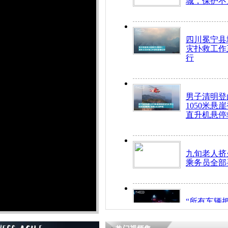
城，保护不
四川冕宁县
灾扑救工作
行
男子清明登
1050米悬
直升机悬停
九旬老人挤
乘务员全部
“所有车辆
开！”儿童
警急速救助