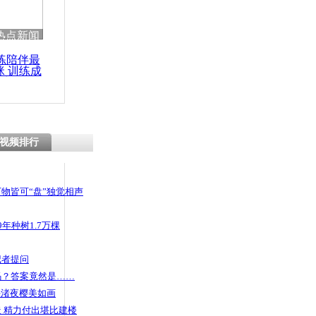
 哀思悼忠
热点新闻
练陪伴最
咪 训练成
功瘦身
世多日 一
奄一息被救
视频排行
物皆可“盘”独觉相声
年种树1.7万棵
记者提问
码？答案竟然是……
头渚夜樱美如画
 精力付出堪比建楼