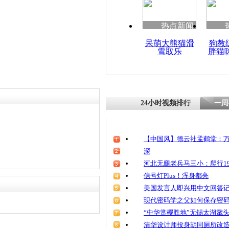
清明祭英烈
魂
热点新闻
呆萌大熊猫滑
狗教
雪取乐
胖猫
留守奶奶去
岁半孙女奄
24小时视频排行
一周
【中国风】德云社孟鹤堂：万
深
河北无腿老兵马三小：爬行19
信号灯Plus！浑身都亮
美国发言人即兴用中文回答
现代密码学之父如何保存密
“中华赏樱胜地”无锡太湖鼋
清华设计师投身胡同厕所改造