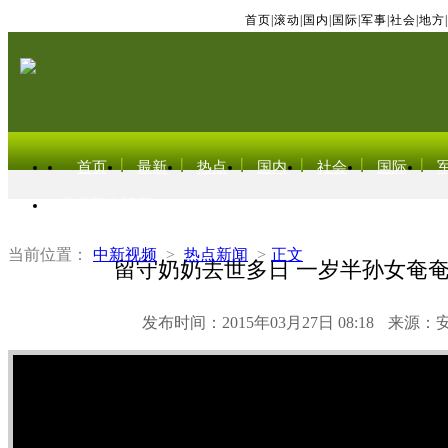
首页
|
滚动
|
国内
|
国际
|
军事
|
社会
|
地方
|
首页
最新
热点
国内
社会
国际
东北亚电视网
当前位置：
中新视频
>
热点新闻
>
正文
留守奶奶去世多日 一岁半孙女奄
发布时间：2015年03月27日 08:18
来源：