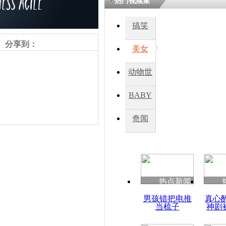
热门视频集
搞笑
四川一精神
病发持大锤
分享到：
美女
动物世
探访传承四
俗：近万民
界
BABY
英省亲送行
秀
奇闻
小伙骑车逆
崩溃 网上
因
责任编辑：【
王胤
】
热点新闻
四川兴文苗
男孩错把电推
真心
度苗族花山
当梳子
神剧