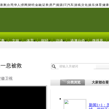
港澳
|
台湾
|
华人
|
侨网
|
财经
|
金融
|
证券
|
房产
|
能源
|
IT
|
汽车
|
游戏
|
文化
|
娱乐
|
体育
|
健康
军事
文娱
体育
财经
访谈
港澳台侨
微视界
奄一息被救
安徽卫视
分类浏览
大家都在看
新闻1+1