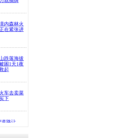
力就摘牌
境内森林火
正在紧张进
山跌落海拔
崖被困1天1夜
救起
火车去卖菜
买下
把道路让
突发疾病交