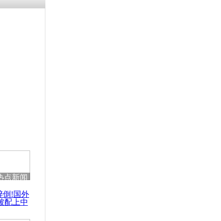
残疾男子因
砸银行
千年传统习
众为娥皇女
行被查情绪
回答崩溃原
热点新闻
乡上万人欢
醉倒!国外
节
被配上中
国民乐