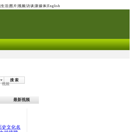
|
生活
|
图片
|
视频
|
访谈
|
新媒体
|
English
搜 索
视频
最新视频
：历史文化名