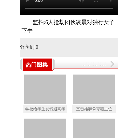
监拍:6人抢劫团伙凌晨对独行女子
下手
分享到
0
热门图集
学校给考生发钱迎高考
直击雄狮争夺霸主位