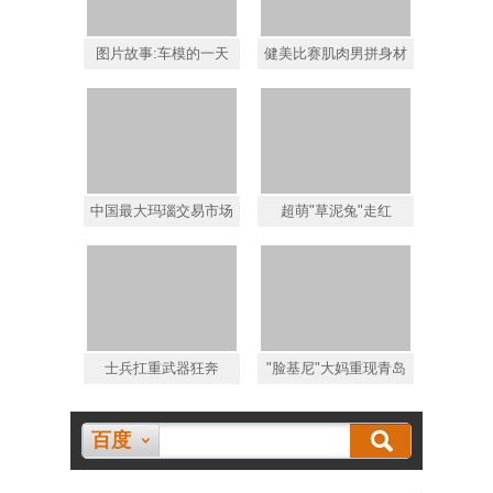
图片故事:车模的一天
健美比赛肌肉男拼身材
中国最大玛瑙交易市场
超萌"草泥兔"走红
士兵扛重武器狂奔
"脸基尼"大妈重现青岛
百度