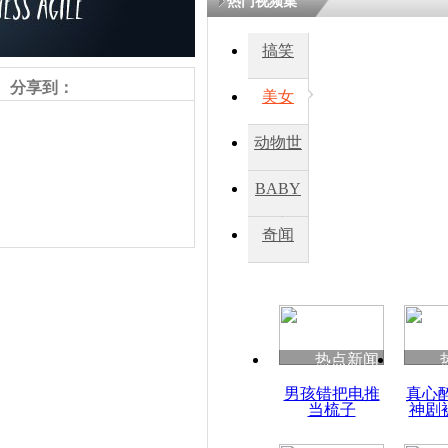
热门视频集
搞笑
四川一精神
病发持大锤
分享到：
美女
动物世
探访传承四
俗：近万民
界
BABY
英省亲送行
秀
奇闻
小伙骑车逆
崩溃 网上
因
责任编辑：【
王祎
】
热点新闻
四川兴文苗
男孩错把电推
真心
度苗族花山
当梳子
神剧