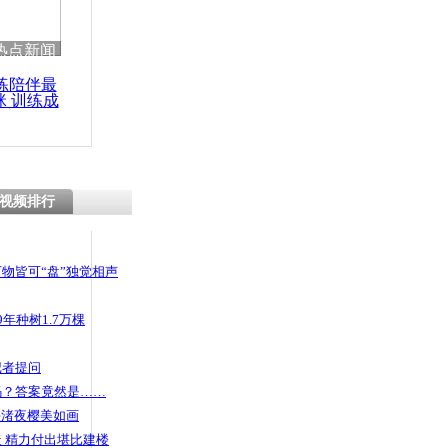
 哀思悼忠
热点新闻
练陪伴最
咪 训练成
功瘦身
出遭自车碾
视频排行
物皆可“盘”独觉相声
年种树1.7万棵
记者提问
码？答案竟然是……
头渚夜樱美如画
 精力付出堪比建楼