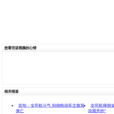
您看完该视频的心情
相关报道
监拍：女司机斗气 别倒电动车主致其
女司机撞倒女
身亡
说我开的”