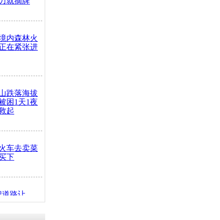
力就摘牌
境内森林火
正在紧张进
山跌落海拔
崖被困1天1夜
救起
火车去卖菜
买下
把道路让
突发疾病交