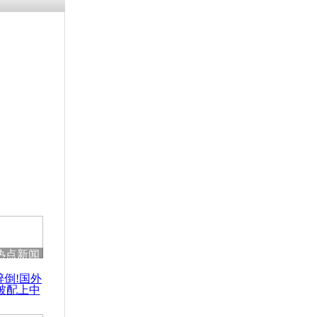
残疾男子因
砸银行
千年传统习
众为娥皇女
行被查情绪
回答崩溃原
热点新闻
乡上万人欢
醉倒!国外
节
被配上中
国民乐