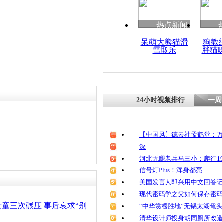
清明祭英烈
魂
热点新闻
呆萌大熊猫滑
狗教
雪取乐
胖猫
女司机被甩
压
24小时视频排行
一周
【中国风】德云社孟鹤堂：万
深
河北无腿老兵马三小：爬行19
信号灯Plus！浑身都亮
美国发言人即兴用中文回答
现代密码学之父如何保存密
童三次碾压 事后哀求“别
“中华赏樱胜地”无锡太湖鼋
清华设计师投身胡同厕所改造