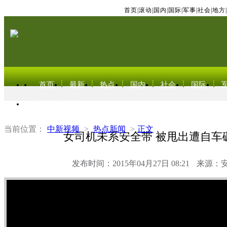
首页
|
滚动
|
国内
|
国际
|
军事
|
社会
|
地方
|
首页
最新
热点
国内
社会
国际
东北亚电视网
当前位置：
中新视频
>
热点新闻
>
正文
女司机未系安全带 被甩出遭自车
发布时间：2015年04月27日 08:21
来源：