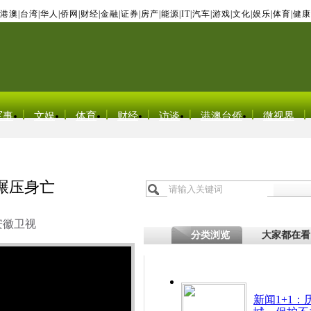
港澳
|
台湾
|
华人
|
侨网
|
财经
|
金融
|
证券
|
房产
|
能源
|
IT
|
汽车
|
游戏
|
文化
|
娱乐
|
体育
|
健康
军事
文娱
体育
财经
访谈
港澳台侨
微视界
碾压身亡
安徽卫视
分类浏览
大家都在看
新闻1+1