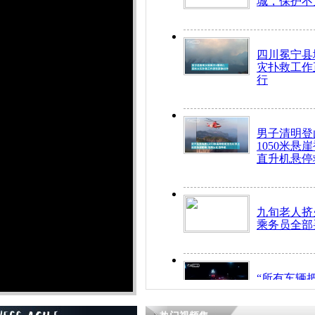
城，保护不
四川冕宁县
灾扑救工作
行
男子清明登
1050米悬
直升机悬停
九旬老人挤
乘务员全部
“所有车辆
开！”儿童
警急速救助