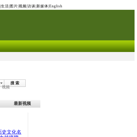
|
生活
|
图片
|
视频
|
访谈
|
新媒体
|
English
搜 索
视频
最新视频
：历史文化名