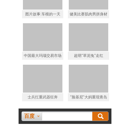
图片故事:车模的一天
健美比赛肌肉男拼身材
中国最大玛瑙交易市场
超萌"草泥兔"走红
士兵扛重武器狂奔
"脸基尼"大妈重现青岛
百度