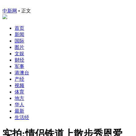
中新网
•
正文
首页
新闻
国际
图片
文娱
财经
军事
港澳台
产经
视频
体育
地方
华人
最新
生活经
实拍:情侣铁道上散步秀恩爱