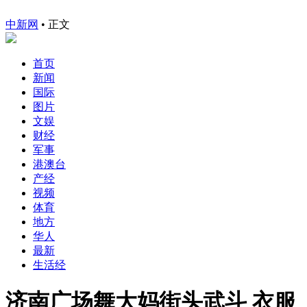
中新网
•
正文
首页
新闻
国际
图片
文娱
财经
军事
港澳台
产经
视频
体育
地方
华人
最新
生活经
济南广场舞大妈街头武斗 衣服