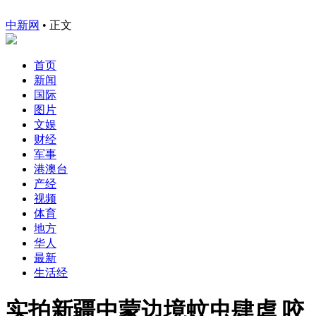
中新网
•
正文
首页
新闻
国际
图片
文娱
财经
军事
港澳台
产经
视频
体育
地方
华人
最新
生活经
实拍新疆中蒙边境蚊虫肆虐 咬