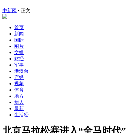
中新网
•
正文
首页
新闻
国际
图片
文娱
财经
军事
港澳台
产经
视频
体育
地方
华人
最新
生活经
北京马拉松赛进入“全马时代”