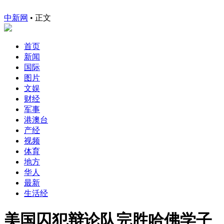
中新网
•
正文
首页
新闻
国际
图片
文娱
财经
军事
港澳台
产经
视频
体育
地方
华人
最新
生活经
美国囚犯辩论队完胜哈佛学子