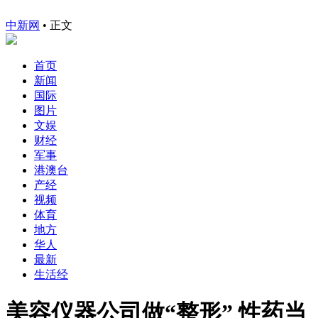
中新网
•
正文
首页
新闻
国际
图片
文娱
财经
军事
港澳台
产经
视频
体育
地方
华人
最新
生活经
美容仪器公司做“整形” 性药当