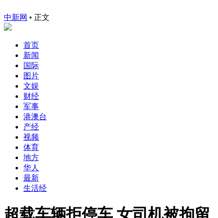
中新网
•
正文
首页
新闻
国际
图片
文娱
财经
军事
港澳台
产经
视频
体育
地方
华人
最新
生活经
超载车辆拒停车 女司机被拘留