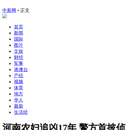
中新网
•
正文
首页
新闻
国际
图片
文娱
财经
军事
港澳台
产经
视频
体育
地方
华人
最新
生活经
河南农妇追凶17年 警方首披侦