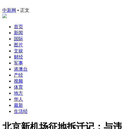
中新网
•
正文
首页
新闻
国际
图片
文娱
财经
军事
港澳台
产经
视频
体育
地方
华人
最新
生活经
北京新机场征地拆迁记：与违