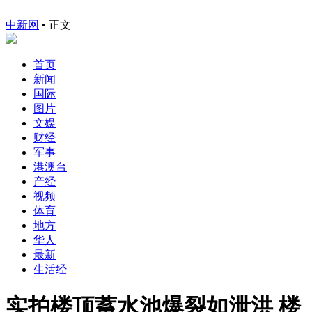
中新网
•
正文
首页
新闻
国际
图片
文娱
财经
军事
港澳台
产经
视频
体育
地方
华人
最新
生活经
实拍楼顶蓄水池爆裂如泄洪 楼