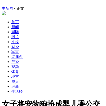
中新网
•
正文
首页
新闻
国际
图片
文娱
财经
军事
港澳台
产经
视频
体育
地方
华人
最新
生活经
女子将宠物狗扮成婴儿乘公交