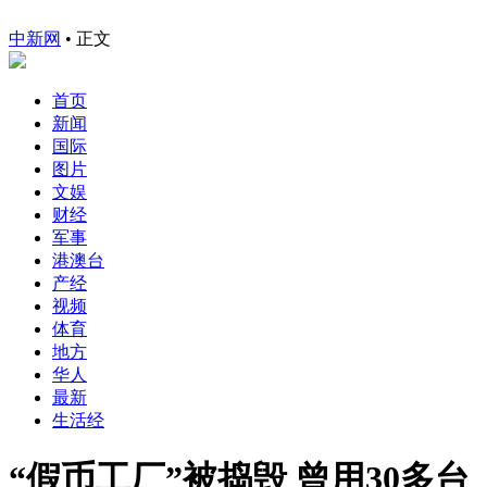
中新网
•
正文
首页
新闻
国际
图片
文娱
财经
军事
港澳台
产经
视频
体育
地方
华人
最新
生活经
“假币工厂”被捣毁 曾用30多台