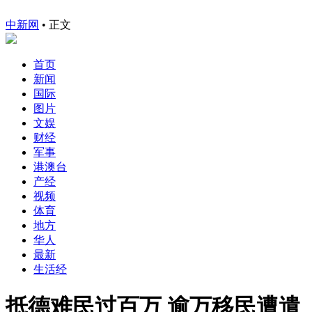
中新网
•
正文
首页
新闻
国际
图片
文娱
财经
军事
港澳台
产经
视频
体育
地方
华人
最新
生活经
抵德难民过百万 逾万移民遭遣