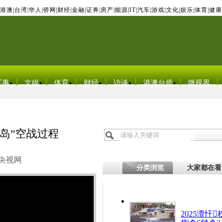
港澳
|
台湾
|
华人
|
侨网
|
财经
|
金融
|
证券
|
房产
|
能源
|
IT
|
汽车
|
游戏
|
文化
|
娱乐
|
体育
|
健康
军事
文娱
体育
财经
访谈
港澳台侨
微视界
岛”空战过程
央视网
分类浏览
大家都在看
2025澶忓