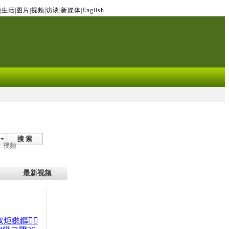
|
生活
|
图片
|
视频
|
访谈
|
新媒体
|
English
搜 索
视频
最新视频
杈炬矁鏂