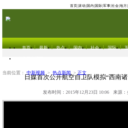
首页
|
滚动
|
国内
|
国际
|
军事
|
社会
|
地方
|
首页
最新
热点
国内
社会
国际
东北亚电视网
当前位置：
中新视频
>
热点新闻
>
正文
日媒首次公开航空自卫队模拟“西南诸
发布时间：2015年12月23日 10:06
来源：