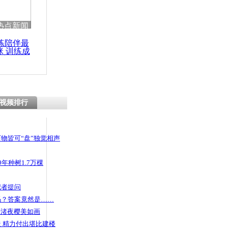
热点新闻
练陪伴最
咪 训练成
功瘦身
视频排行
物皆可“盘”独觉相声
年种树1.7万棵
记者提问
码？答案竟然是……
头渚夜樱美如画
 精力付出堪比建楼