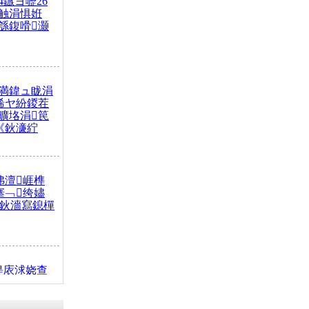
4鏃ヨ嚦26
触涓惧姙
綔鍑嗗灏
満鍏ュ眬涓
浠ヤ紛鍐茬
曠垎涓笢
《鈥濓紵
弗澶崕榫
搴﹁绔嬧
澂鈥濇寫鎴樿
缇庡浗娆查
簹涓庝腑鍥
┾€濓紝鍙嶅
解€斾笢鐩