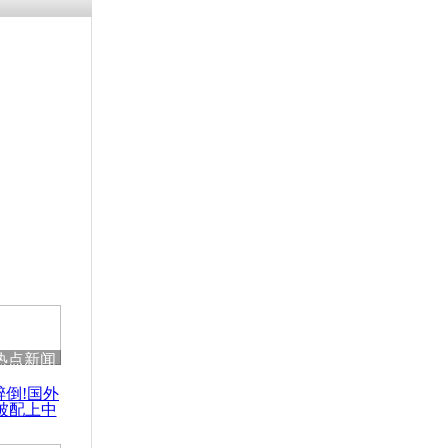
涓ㄥ浗闄呰
褰圭┖鍐涗
-10CE缁
妫€楠岋紝
浗鍏虫敞涓
开航空自卫
热点新闻
醉倒!国外
被配上中
国民乐