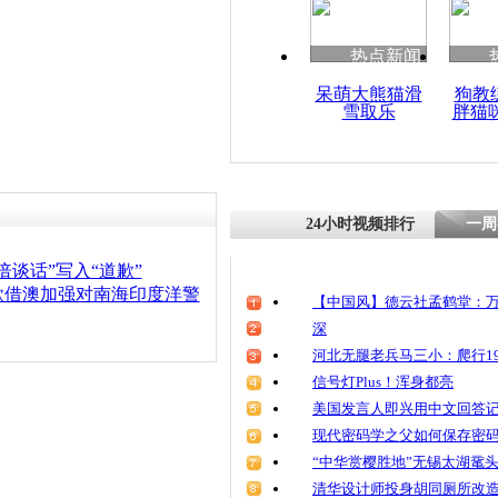
热点新闻
呆萌大熊猫滑
狗教
雪取乐
胖猫
24小时视频排行
一周
倍谈话”写入“道歉”
欲借澳加强对南海印度洋警
【中国风】德云社孟鹤堂：万
深
河北无腿老兵马三小：爬行19
信号灯Plus！浑身都亮
美国发言人即兴用中文回答
现代密码学之父如何保存密
“中华赏樱胜地”无锡太湖鼋
清华设计师投身胡同厕所改造