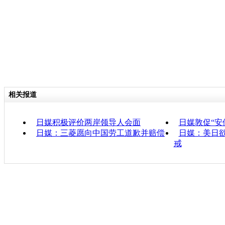
相关报道
日媒积极评价两岸领导人会面
日媒敦促“安
日媒：三菱愿向中国劳工道歉并赔偿
日媒：美日
戒