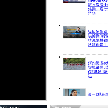
鍧�6鏈�2
鏃ュ湪澶╂
鍚勯」宸ヤ
辩华
缇庡浗涓嬪
哄摢鑸紵
獊浼氬惁寮
鈥滅伀鑽
鍔犳嬁澶ф
欒垷鑺傞
€滅唺鐚
禌
瀛﹁€咃細
€间笢鍗椾
解€滆劚閽
姪鎺ㄤ腑鍥