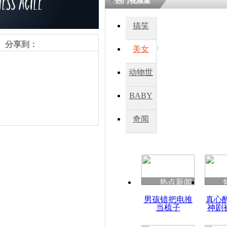
热门视频集
熷悎浣� 
瘑灞€
搞笑
分享到：
美女
娉板浗閫€
笂灏嗭細姝�
动物世
忓彈瀹炴垬
鍚稿紩澶氬
界
ㄤ笘鐣岃
BABY
秀
奇闻
日媒首次公
队模拟空战
责任编辑：【
王祎
】
热点新闻
男孩错把电推
真心
当梳子
神剧