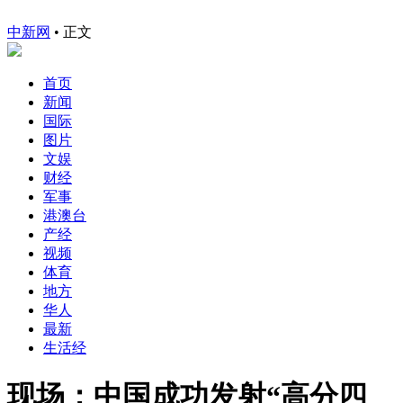
中新网
•
正文
首页
新闻
国际
图片
文娱
财经
军事
港澳台
产经
视频
体育
地方
华人
最新
生活经
现场：中国成功发射“高分四