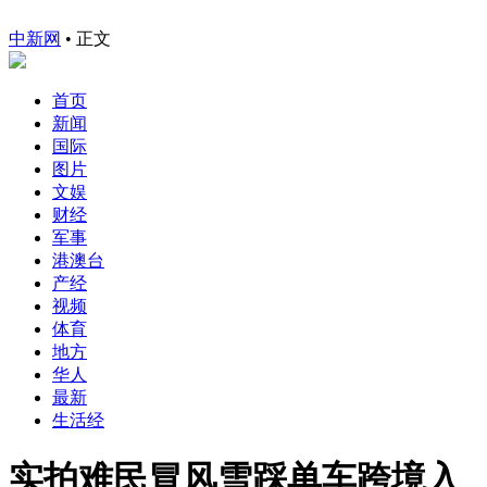
中新网
•
正文
首页
新闻
国际
图片
文娱
财经
军事
港澳台
产经
视频
体育
地方
华人
最新
生活经
实拍难民冒风雪踩单车跨境入