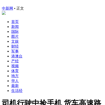
中新网
•
正文
首页
新闻
国际
图片
文娱
财经
军事
港澳台
产经
视频
体育
地方
华人
最新
生活经
司机行驶中捡手机 货车高速路