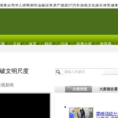
港澳
|
台湾
|
华人
|
侨网
|
财经
|
金融
|
证券
|
房产
|
能源
|
IT
|
汽车
|
游戏
|
文化
|
娱乐
|
体育
|
健康
军事
文娱
体育
财经
访谈
港澳台侨
微视界
破文明尺度
央视新闻
分类浏览
大家都在看
鐢峰瓙鐚ヤ