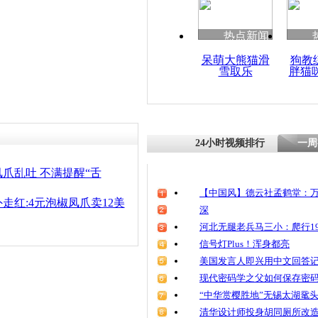
热点新闻
呆萌大熊猫滑
狗教
雪取乐
胖猫
24小时视频排行
一周
爪乱吐 不满提醒“舌
【中国风】德云社孟鹤堂：万
走红:4元泡椒凤爪卖12美
深
河北无腿老兵马三小：爬行19
信号灯Plus！浑身都亮
美国发言人即兴用中文回答
现代密码学之父如何保存密
“中华赏樱胜地”无锡太湖鼋
清华设计师投身胡同厕所改造