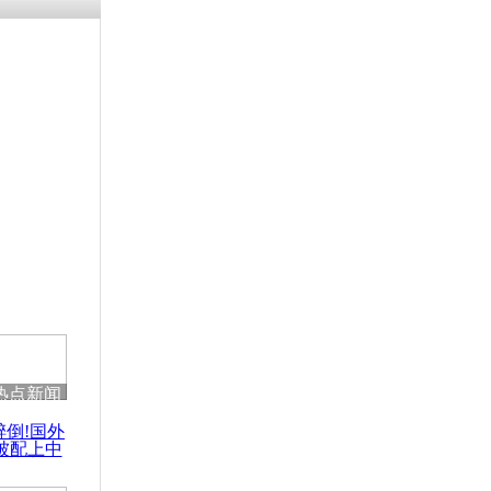
热点新闻
醉倒!国外
被配上中
国民乐