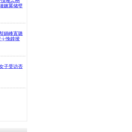
嶅憡璀︽柟
獕鏉冪储璧
幇鍋峰寘璐
澶╁悗鎿掕
女子受访否