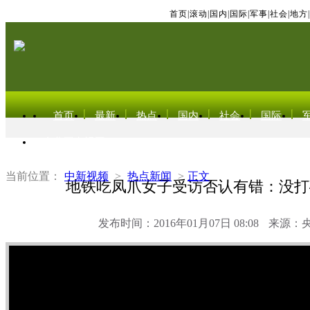
首页
|
滚动
|
国内
|
国际
|
军事
|
社会
|
地方
|
首页
最新
热点
国内
社会
国际
东北亚电视网
当前位置：
中新视频
>
热点新闻
>
正文
地铁吃凤爪女子受访否认有错：没打
发布时间：2016年01月07日 08:08
来源：