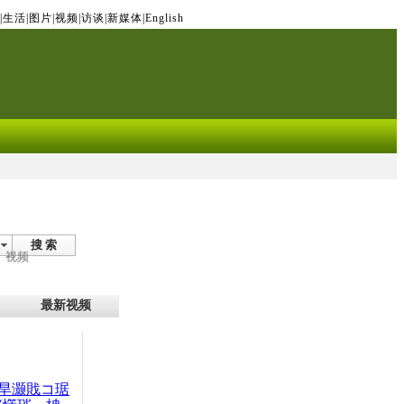
|
生活
|
图片
|
视频
|
访谈
|
新媒体
|
English
搜 索
视频
最新视频
旱灏戝コ琚