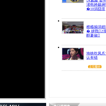
€氱級 鍙
渚电姱鍚嶈
�10涓囧厓
楂橀搧涓婄
� 姘戣2
醇褰掓
地铁吃凤爪
认有错