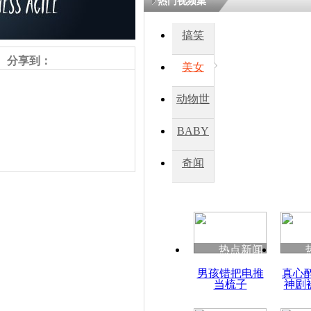
热门视频集
搞笑
分享到：
美女
动物世
界
BABY
秀
奇闻
责任编辑：【
王祎
】
热点新闻
男孩错把电推
真心
当梳子
神剧