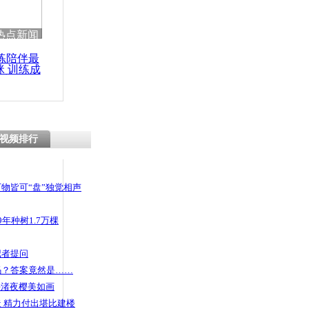
热点新闻
练陪伴最
咪 训练成
功瘦身
视频排行
物皆可“盘”独觉相声
年种树1.7万棵
记者提问
码？答案竟然是……
头渚夜樱美如画
 精力付出堪比建楼