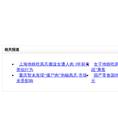
相关报道
上海地铁吃凤爪撒泼女遭人肉 3年前有
女子地铁吃凤
类似行为
战”乘客
重庆暂未发现“僵尸肉”泡椒凤爪 市场
国产零食国外
未受影响
元