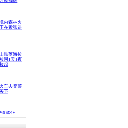
力就摘牌
境内森林火
正在紧张进
山跌落海拔
崖被困1天1夜
救起
火车去卖菜
买下
把道路让
突发疾病交