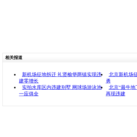
相关报道
新机场征地拆迁 礼贤榆垡两镇实现违
北京新机场
建零增长
勇
实拍水库区内违建别墅 网球场游泳池
北京“最牛地
一应俱全
再现违建