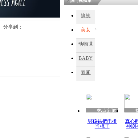
热门视频集
搞笑
四川一精神
病发持大锤
分享到：
美女
动物世
探访传承四
俗：近万民
界
BABY
英省亲送行
秀
奇闻
小伙骑车逆
崩溃 网上
因
责任编辑：【
王胤
】
热点新闻
四川兴文苗
男孩错把电推
真心
度苗族花山
当梳子
神剧