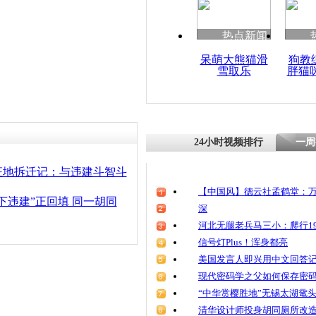
清明祭英烈
魂
热点新闻
呆萌大熊猫滑
狗教
雪取乐
胖猫
北京一村委
砌3米高墙
24小时视频排行
一周
征地拆迁记：与违建斗智斗
【中国风】德云社孟鹤堂：万
下违建”正回填 同一胡同
深
河北无腿老兵马三小：爬行19
信号灯Plus！浑身都亮
美国发言人即兴用中文回答
现代密码学之父如何保存密
“中华赏樱胜地”无锡太湖鼋
清华设计师投身胡同厕所改造