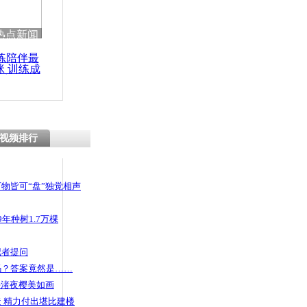
 哀思悼忠
热点新闻
练陪伴最
咪 训练成
功瘦身
会为挡违建
截断马路
视频排行
物皆可“盘”独觉相声
年种树1.7万棵
记者提问
码？答案竟然是……
头渚夜樱美如画
 精力付出堪比建楼