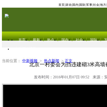
首页
|
滚动
|
国内
|
国际
|
军事
|
社会
|
地方
|
首页
最新
热点
国内
社会
国际
东北亚电视网
当前位置：
中新视频
>
热点新闻
>
正文
北京一村委会为挡违建砌3米高墙
发布时间：2016年01月07日 09:52
来源：