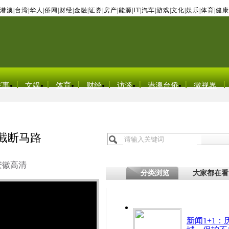
港澳
|
台湾
|
华人
|
侨网
|
财经
|
金融
|
证券
|
房产
|
能源
|
IT
|
汽车
|
游戏
|
文化
|
娱乐
|
体育
|
健康
军事
文娱
体育
财经
访谈
港澳台侨
微视界
截断马路
安徽高清
分类浏览
大家都在看
新闻1+1