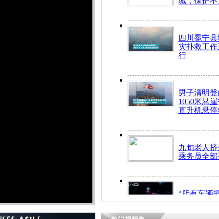
城，保护不
四川冕宁县
灾扑救工作
行
男子清明登
1050米悬
直升机悬停
九旬老人挤
乘务员全部
“所有车辆
开！”儿童
警急速救助