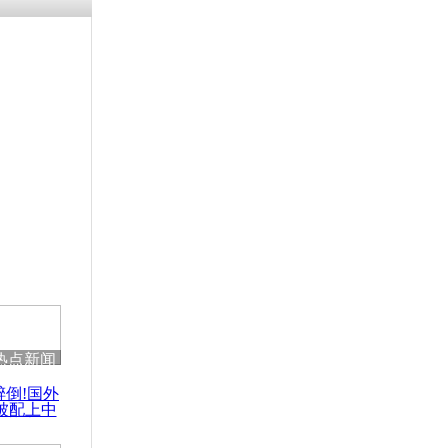
残疾男子因
砸银行
千年传统习
众为娥皇女
行被查情绪
回答崩溃原
热点新闻
乡上万人欢
醉倒!国外
节
被配上中
国民乐