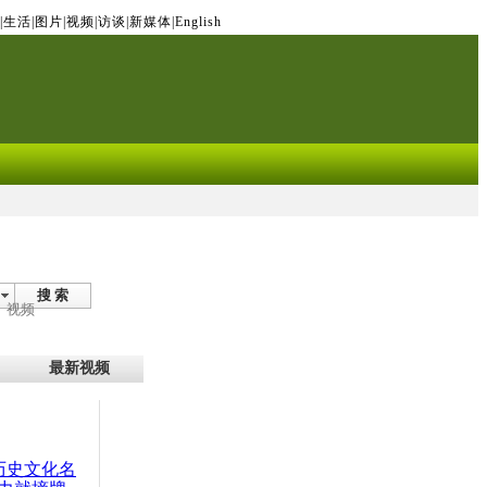
|
生活
|
图片
|
视频
|
访谈
|
新媒体
|
English
搜 索
视频
最新视频
：历史文化名