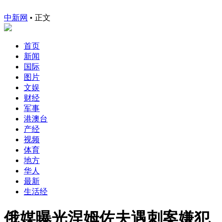
中新网
•
正文
首页
新闻
国际
图片
文娱
财经
军事
港澳台
产经
视频
体育
地方
华人
最新
生活经
俄媒曝光涅姆佐夫遇刺案嫌犯