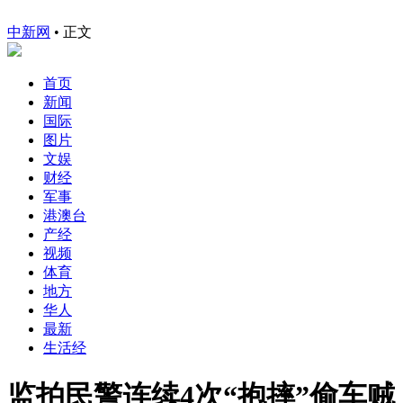
中新网
•
正文
首页
新闻
国际
图片
文娱
财经
军事
港澳台
产经
视频
体育
地方
华人
最新
生活经
监拍民警连续4次“抱摔”偷车贼