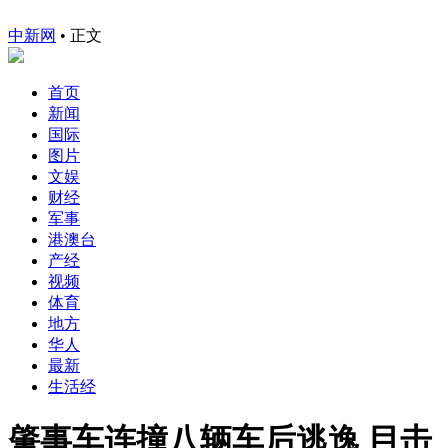
中新网
•
正文
首页
新闻
国际
图片
文娱
财经
军事
港澳台
产经
视频
体育
地方
华人
最新
生活经
肇事车连撞八辆车后逃逸 目击