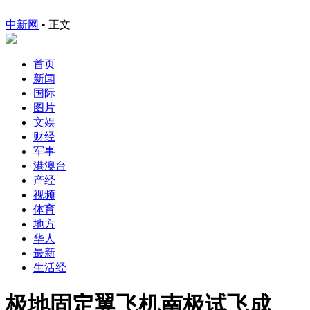
中新网
•
正文
首页
新闻
国际
图片
文娱
财经
军事
港澳台
产经
视频
体育
地方
华人
最新
生活经
极地固定翼飞机南极试飞成