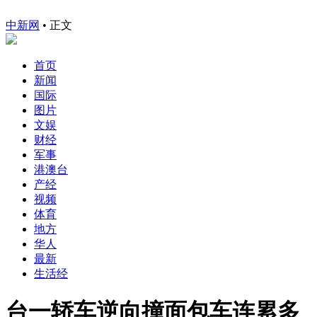
中新网
•
正文
首页
新闻
国际
图片
文娱
财经
军事
港澳台
产经
视频
体育
地方
华人
最新
生活经
台一轿车逆向撞面包车连累多