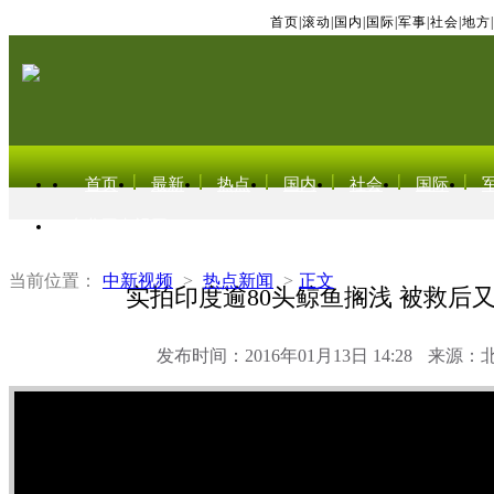
首页
|
滚动
|
国内
|
国际
|
军事
|
社会
|
地方
|
首页
最新
热点
国内
社会
国际
东北亚电视网
当前位置：
中新视频
>
热点新闻
>
正文
实拍印度逾80头鲸鱼搁浅 被救后
发布时间：2016年01月13日 14:28
来源：