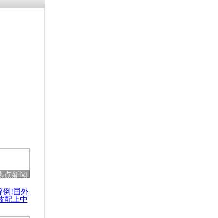
热点新闻
醉倒!国外
被配上中
国民乐