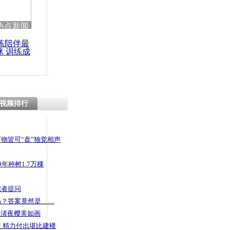
热点新闻
练陪伴最
咪 训练成
功瘦身
视频排行
物皆可“盘”独觉相声
年种树1.7万棵
记者提问
码？答案竟然是……
头渚夜樱美如画
 精力付出堪比建楼