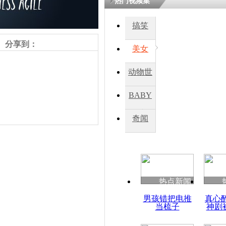
热门视频集
搞笑
分享到：
美女
动物世
界
BABY
秀
奇闻
责任编辑：【
吉晓东
】
热点新闻
男孩错把电推
真心
当梳子
神剧