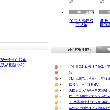
热点新闻
呆萌大熊猫滑
狗教
雪取乐
胖猫
24小时视频排行
一周
8米长死亡鲸鱼
鱼跃起砸翻小船
【中国风】德云社孟鹤堂：万
深
河北无腿老兵马三小：爬行19
信号灯Plus！浑身都亮
美国发言人即兴用中文回答
现代密码学之父如何保存密
“中华赏樱胜地”无锡太湖鼋
清华设计师投身胡同厕所改造