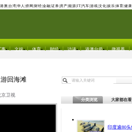
港澳
|
台湾
|
华人
|
侨网
|
财经
|
金融
|
证券
|
房产
|
能源
|
IT
|
汽车
|
游戏
|
文化
|
娱乐
|
体育
|
健康
军事
文娱
体育
财经
访谈
港澳台侨
微视界
又游回海滩
北京卫视
分类浏览
大家都在看
印度逾80