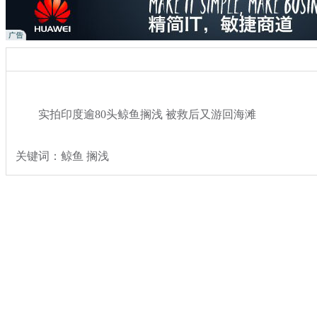
实拍印度逾80头鲸鱼搁浅 被救后又游回海滩
关键词：鲸鱼 搁浅
分类名称：
热点新闻
动物世界
奇闻
标签：