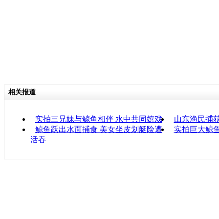
相关报道
实拍三兄妹与鲸鱼相伴 水中共同嬉戏
山东渔民捕获
鲸鱼跃出水面捕食 美女坐皮划艇险遭
实拍巨大鲸
活吞