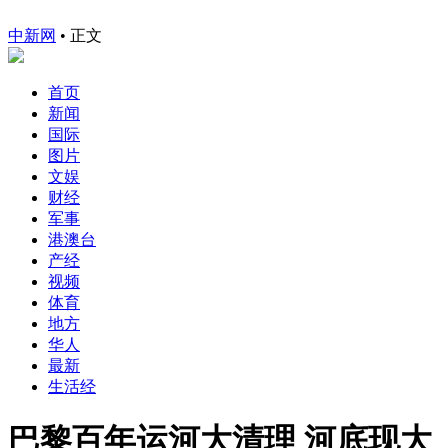
中新网
•
正文
首页
新闻
国际
图片
文娱
财经
军事
港澳台
产经
视频
体育
地方
华人
最新
生活经
巴黎百年运河大清理 河底现大