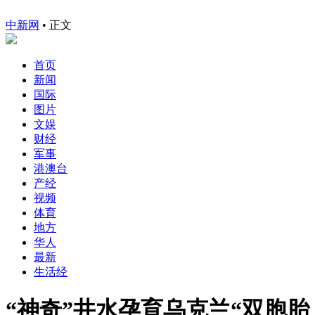
中新网
•
正文
首页
新闻
国际
图片
文娱
财经
军事
港澳台
产经
视频
体育
地方
华人
最新
生活经
“神奇”井水孕育乌克兰“双胞胎