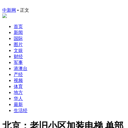
中新网
•
正文
首页
新闻
国际
图片
文娱
财经
军事
港澳台
产经
视频
体育
地方
华人
最新
生活经
北京：老旧小区加装电梯 单部