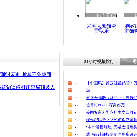
热点新闻
呆萌大熊猫滑
狗教
雪取乐
胖猫
24小时视频排行
一周
骗过花豹 趁其不备拔腿
【中国风】德云社孟鹤堂：万
路花豹误闯村庄窜屋顶袭人
深
河北无腿老兵马三小：爬行19
信号灯Plus！浑身都亮
美国发言人即兴用中文回答
现代密码学之父如何保存密
“中华赏樱胜地”无锡太湖鼋
清华设计师投身胡同厕所改造