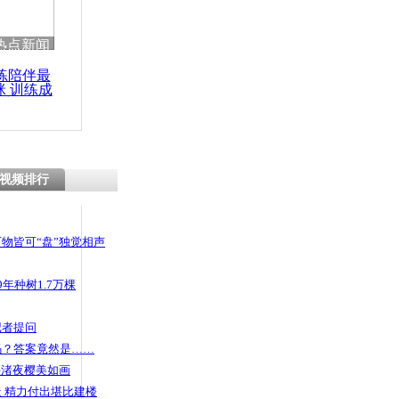
热点新闻
练陪伴最
咪 训练成
功瘦身
视频排行
物皆可“盘”独觉相声
年种树1.7万棵
记者提问
码？答案竟然是……
头渚夜樱美如画
 精力付出堪比建楼