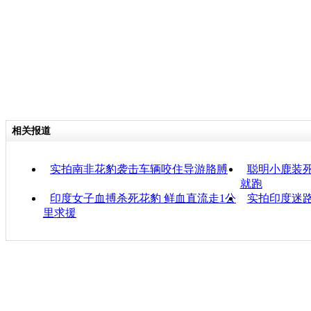
相关报道
实拍南非花豹袭击车辆咬住导游胳膊
聪明小鹿装死
就跑
印度女子血搏杀死花豹 鲜血直流走1公
实拍印度迷
里求援