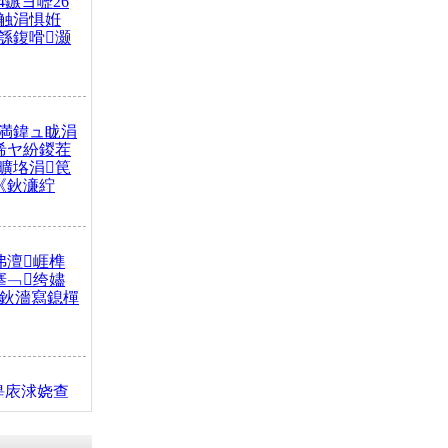
4鏃ヨ嚦26
触涓惧姙
綔鍑嗗灏
満鍏ュ眬涓
浠ヤ紛鍐茬
曠垎涓笢
《鈥濓紵
弗澶崕榫
搴﹁绔嬧
澂鈥濇寫鎴樿
缇庡浗娆查
簹涓庝腑鍥
┾€濓紝鍙嶅
解€斾笢鐩