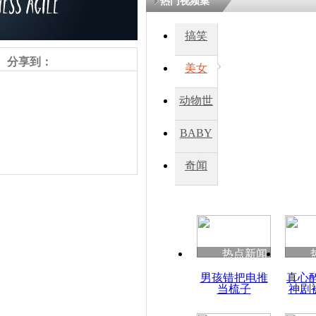
热门视频集
熷悎浣� 
瘑灞€
搞笑
分享到：
美女
娉板浗閫€
笂灏嗭細姝�
动物世
忓彈瀹炴垬
鍚稿紩澶氬
界
ㄤ笘鐣岃
BABY
秀
奇闻
印度花豹再
责任编辑：【
吉晓东
】
热点新闻
男孩错把电推
真心
当梳子
神剧