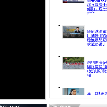
鍧�6鏈�2
鏃ュ湪澶╂
鍚勯」宸ヤ
辩华
缇庡浗涓嬪
哄摢鑸紵
獊浼氬惁寮
鈥滅伀鑽
鍔犳嬁澶ф
欒垷鑺傞
€滅唺鐚
禌
瀛﹁€咃細
€间笢鍗椾
解€滆劚閽
姪鎺ㄤ腑鍥