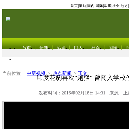
首页
|
滚动
|
国内
|
国际
|
军事
|
社会
|
地方
|
首页
最新
热点
国内
社会
国际
东北亚电视网
当前位置：
中新视频
>
热点新闻
>
正文
印度花豹再次"越狱" 曾闯入学校
发布时间：2016年02月18日 14:31
来源：上