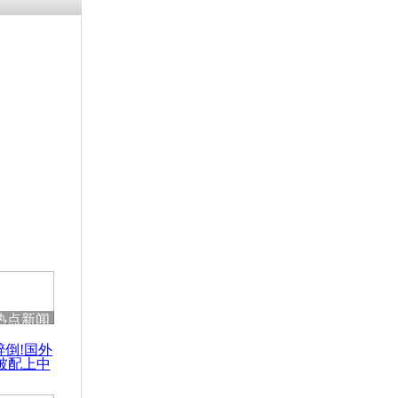
涓ㄥ浗闄呰
褰圭┖鍐涗
-10CE缁
妫€楠岋紝
浗鍏虫敞涓
次越狱
热点新闻
醉倒!国外
被配上中
国民乐