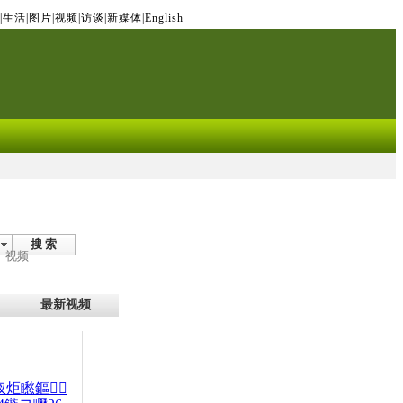
|
生活
|
图片
|
视频
|
访谈
|
新媒体
|
English
搜 索
视频
最新视频
杈炬矁鏂