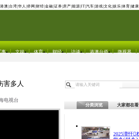
港澳
|
台湾
|
华人
|
侨网
|
财经
|
金融
|
证券
|
房产
|
能源
|
IT
|
汽车
|
游戏
|
文化
|
娱乐
|
体育
|
健康
军事
文娱
体育
财经
访谈
港澳台侨
微视界
伤害多人
海电视台
分类浏览
大家都在看
2025澶忓