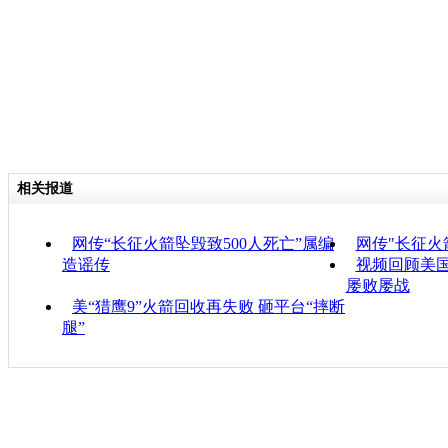
相关报道
网传“长征火箭坠毁致500人死亡”属编
网传"长征火
造谣传
视频回顾美
屡败屡战
美“猎鹰9”火箭回收再失败 砸平台“摔断
腿”