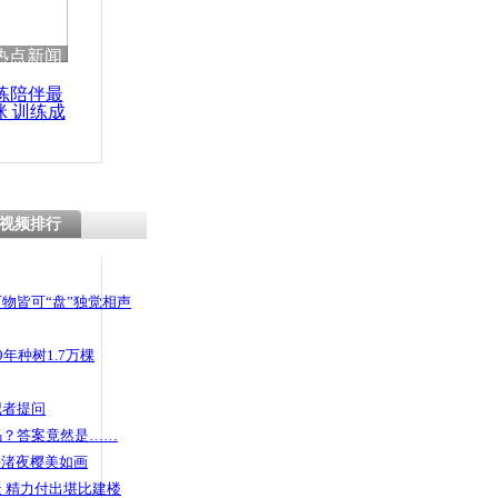
热点新闻
练陪伴最
咪 训练成
功瘦身
视频排行
物皆可“盘”独觉相声
年种树1.7万棵
记者提问
码？答案竟然是……
头渚夜樱美如画
 精力付出堪比建楼