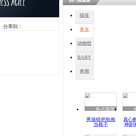
热门视频集
搞笑
分享到：
美女
动物世
界
BABY
秀
奇闻
责任编辑：【
吉晓东
】
热点新闻
男孩错把电推
真心
当梳子
神剧