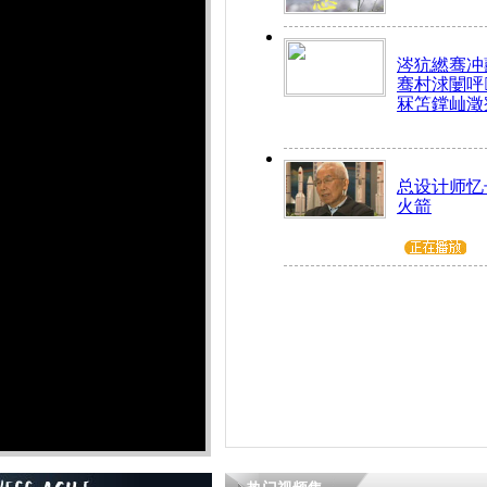
涔犺繎骞冲嚭
骞村浗闄呯
冧笘鐣屾澂
总设计师忆
火箭