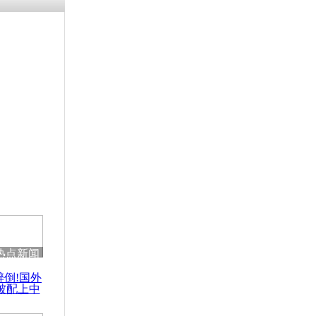
热点新闻
醉倒!国外
被配上中
国民乐