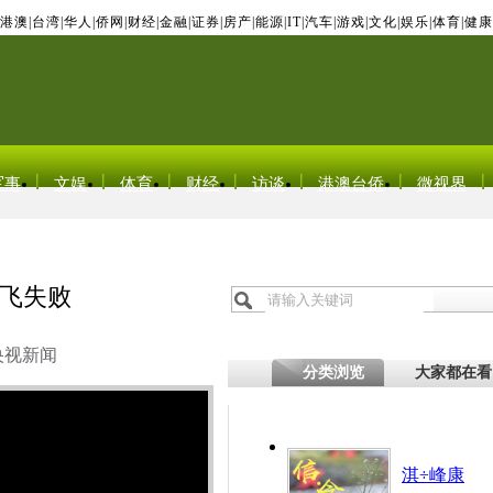
港澳
|
台湾
|
华人
|
侨网
|
财经
|
金融
|
证券
|
房产
|
能源
|
IT
|
汽车
|
游戏
|
文化
|
娱乐
|
体育
|
健康
军事
文娱
体育
财经
访谈
港澳台侨
微视界
飞失败
央视新闻
分类浏览
大家都在看
淇÷峰康