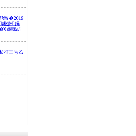
甯�2019
鑱旂鐞
寮€骞曞紡
长征三号乙