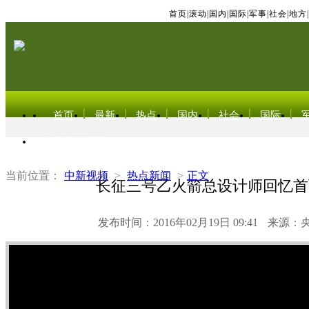
首页
|
滚动
|
国内
|
国际
|
军事
|
社会
|
地方
|
首页
最新
热点
国内
社会
国际
东北亚电视网
当前位置：
中新视频
>
热点新闻
>
正文
长征三号乙火箭总设计师回忆首
发布时间：2016年02月19日 09:41
来源：