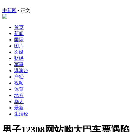
中新网
•
正文
首页
新闻
国际
图片
文娱
财经
军事
港澳台
产经
视频
体育
地方
华人
最新
生活经
男子12308网站购大巴车票遇陷