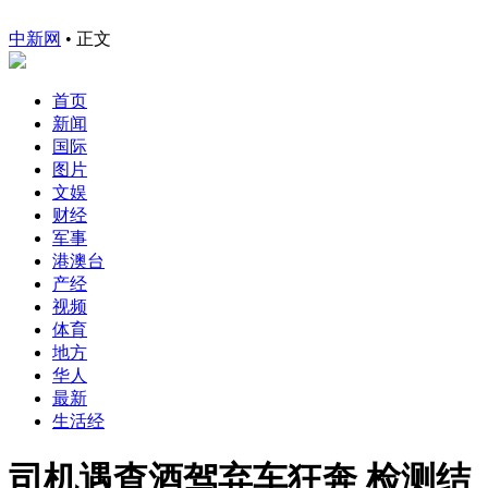
中新网
•
正文
首页
新闻
国际
图片
文娱
财经
军事
港澳台
产经
视频
体育
地方
华人
最新
生活经
司机遇查酒驾弃车狂奔 检测结