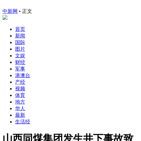
中新网
•
正文
首页
新闻
国际
图片
文娱
财经
军事
港澳台
产经
视频
体育
地方
华人
最新
生活经
山西同煤集团发生井下事故致