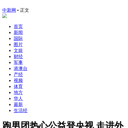
中新网
•
正文
首页
新闻
国际
图片
文娱
财经
军事
港澳台
产经
视频
体育
地方
华人
最新
生活经
跑男团热心公益登央视 走进外