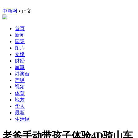
中新网
•
正文
首页
新闻
国际
图片
文娱
财经
军事
港澳台
产经
视频
体育
地方
华人
最新
生活经
老爸手动带孩子体验4D骑山车