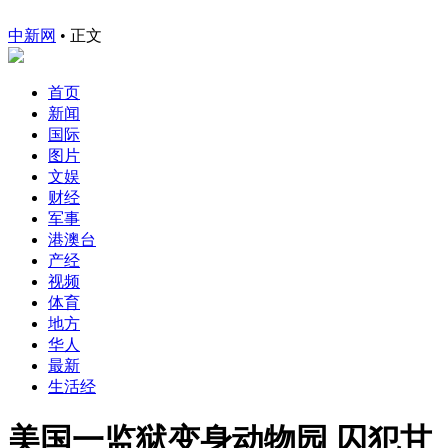
中新网
•
正文
首页
新闻
国际
图片
文娱
财经
军事
港澳台
产经
视频
体育
地方
华人
最新
生活经
美国一监狱变身动物园 囚犯甘