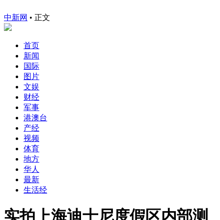
中新网
•
正文
首页
新闻
国际
图片
文娱
财经
军事
港澳台
产经
视频
体育
地方
华人
最新
生活经
实拍上海迪士尼度假区内部测