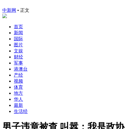
中新网
•
正文
首页
新闻
国际
图片
文娱
财经
军事
港澳台
产经
视频
体育
地方
华人
最新
生活经
男子违章被查 叫嚣：我是政协