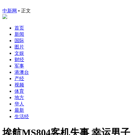
中新网
•
正文
首页
新闻
国际
图片
文娱
财经
军事
港澳台
产经
视频
体育
地方
华人
最新
生活经
埃航MS804客机失事 幸运男子