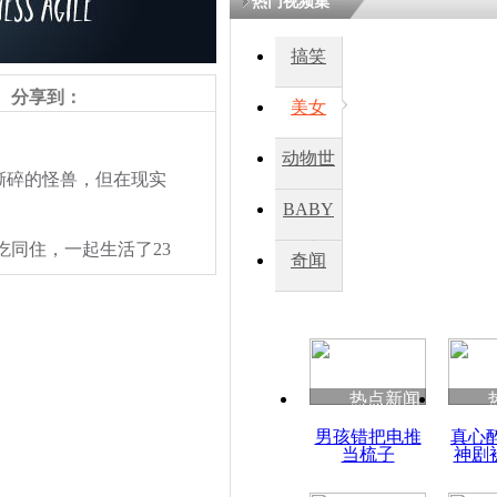
热门视频集
搞笑
四川一精神
病发持大锤
分享到：
美女
动物世
探访传承四
碎的怪兽，但在现实
俗：近万民
界
BABY
英省亲送行
吃同住，一起生活了23
秀
奇闻
小伙骑车逆
崩溃 网上
因
热点新闻
四川兴文苗
男孩错把电推
真心
度苗族花山
当梳子
神剧
责任编辑：【
王祎
】