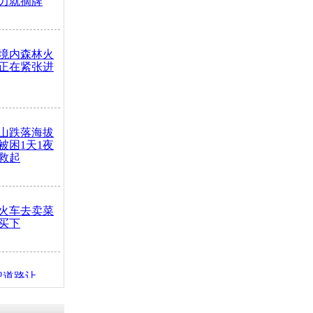
力就摘牌
境内森林火
正在紧张进
山跌落海拔
崖被困1天1夜
救起
火车去卖菜
买下
把道路让
突发疾病交