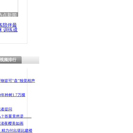
 哀思悼忠
热点新闻
练陪伴最
咪 训练成
功瘦身
熊同吃同住
视频排行
物皆可“盘”独觉相声
年种树1.7万棵
记者提问
码？答案竟然是……
头渚夜樱美如画
 精力付出堪比建楼