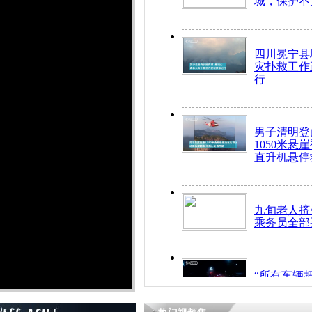
城，保护不
四川冕宁县
灾扑救工作
行
男子清明登
1050米悬
直升机悬停
九旬老人挤
乘务员全部
“所有车辆
开！”儿童
警急速救助