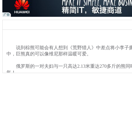
说到棕熊可能会有人想到《荒野猎人》中差点将小李子撕
中，巨熊真的可以像维尼那样温暖可爱。
俄罗斯的一对夫妇与一只高达2.13米重达270多斤的熊同
年！
关键词：俄罗斯 夫妇 棕熊
分类名称：
热点新闻