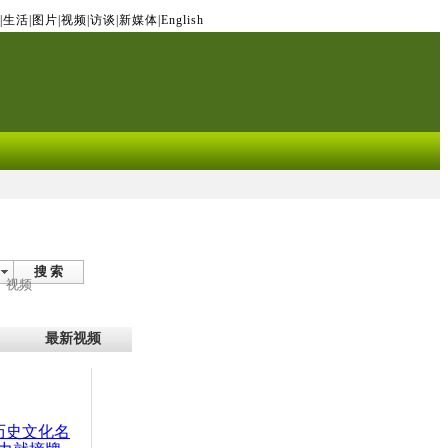
|
生活
|
图片
|
视频
|
访谈
|
新媒体
|
English
搜 索
视频
最新视频
：历史文化名