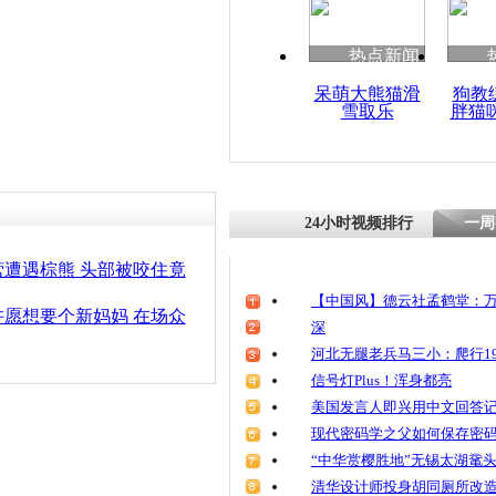
清明祭英烈
魂
热点新闻
呆萌大熊猫滑
狗教
雪取乐
胖猫
俄夫妇与棕
23年
24小时视频排行
一周
遭遇棕熊 头部被咬住竟
【中国风】德云社孟鹤堂：万
愿想要个新妈妈 在场众
深
河北无腿老兵马三小：爬行19
信号灯Plus！浑身都亮
美国发言人即兴用中文回答
现代密码学之父如何保存密
“中华赏樱胜地”无锡太湖鼋
清华设计师投身胡同厕所改造