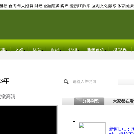
港澳
|
台湾
|
华人
|
侨网
|
财经
|
金融
|
证券
|
房产
|
能源
|
IT
|
汽车
|
游戏
|
文化
|
娱乐
|
体育
|
健康
军事
文娱
体育
财经
访谈
港澳台侨
微视界
3年
安徽高清
分类浏览
大家都在看
新闻1+1