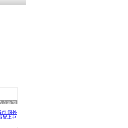
残疾男子因
砸银行
千年传统习
众为娥皇女
行被查情绪
回答崩溃原
热点新闻
乡上万人欢
醉倒!国外
节
被配上中
国民乐