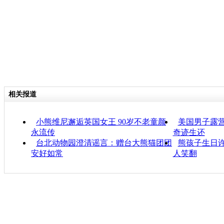
相关报道
小熊维尼邂逅英国女王 90岁不老童颜
美国男子露营
永流传
奇迹生还
台北动物园澄清谣言：赠台大熊猫团团
熊孩子生日许
安好如常
人笑翻