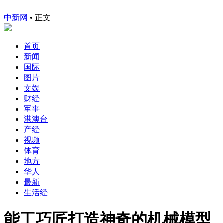
中新网
•
正文
首页
新闻
国际
图片
文娱
财经
军事
港澳台
产经
视频
体育
地方
华人
最新
生活经
能工巧匠打造神奇的机械模型