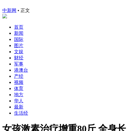
中新网
•
正文
首页
新闻
国际
图片
文娱
财经
军事
港澳台
产经
视频
体育
地方
华人
最新
生活经
女孩激素治疗增重80斤 全身长